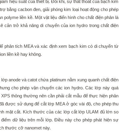
ảm hiệu suất của thiết bị. Đôi khi, sự thất thoát của bạch kim
 trợ bằng cacbon đen, giải phóng kim loại hoạt động cho phép
 polyme liền kề. Một vật liệu điển hình cho chất điện phân là
ẽ cản trở khả năng di chuyển của ion hydro trong chất điện
ể phân tích MEA và xác định xem bạch kim có di chuyển từ
ion liền kề hay không.
lớp anode và catot chứa platinum nằm xung quanh chất điện
nhưng cho phép vận chuyển các ion hydro. Các lớp này quá
u XPS thông thường nên cần phải cắt mẫu để thực hiện phân
đã được sử dụng để cắt lớp MEA ở góc vài độ, cho phép thu
nh mặt cắt. Kích thước của các lớp cắt lớp ULAM đủ lớn so
u điểm dữ liệu trên mỗi lớp. Điều này cho phép phát hiện sự
kích thước cỡ nanomet này.