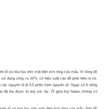
ên tố và hóa học trên một diện tích rộng của mẫu. Vì nồng độ
cần sử dụng công cụ XPS có hiệu suất cao để phát hiện ra nó.
i các nguyên tố là 0,5 phần trăm nguyên tử. Ngay cả ở nồng
 cao đã thu được từ lớp xúc tác. Ở giữa lớp Naion, không có
yên tố và hóa học trên một diện tích rộng của mẫu. Bản đồ