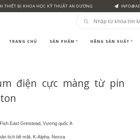
H THIẾT BỊ KHOA HỌC KỸ THUẬT AN DƯƠNG
INFO@A
TRANG CHỦ
SẢN PHẨM
HÃNG SẢN XUẤT
ụm điện cực màng từ pin
oton
Fish East Grinstead, Vương quốc A
phân tích bề mặt, K-Alpha, Nexsa