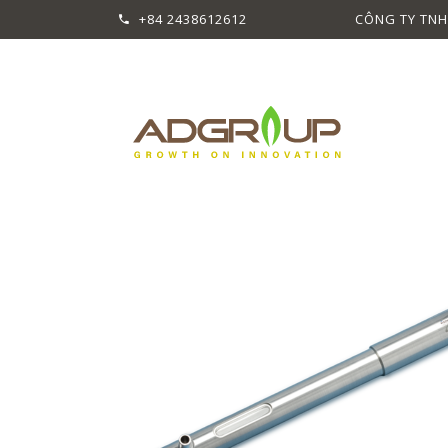
+84 2438612612
CÔNG TY TNH