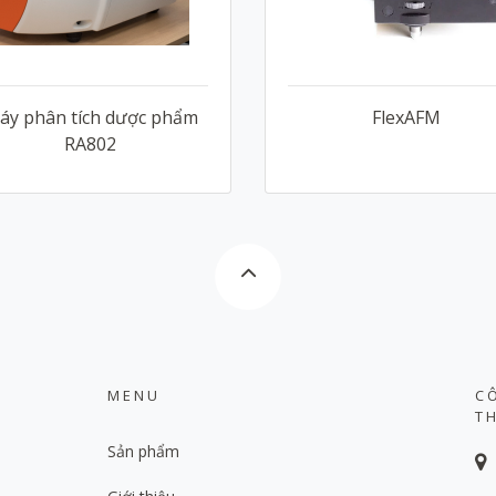
áy phân tích dược phẩm
FlexAFM
RA802
MENU
C
T
Sản phẩm