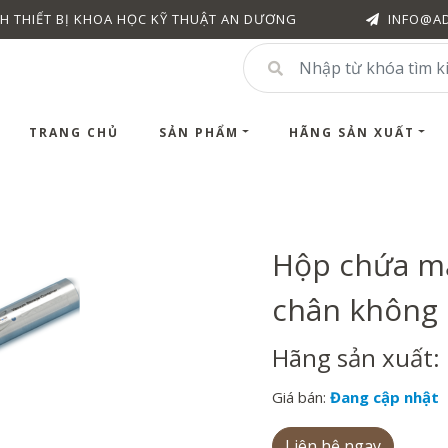
H THIẾT BỊ KHOA HỌC KỸ THUẬT AN DƯƠNG
INFO@A
TRANG CHỦ
SẢN PHẨM
HÃNG SẢN XUẤT
Hộp chứa mẫ
chân không
Hãng sản xuất: 
Giá bán:
Đang cập nhật
Liên hệ ngay