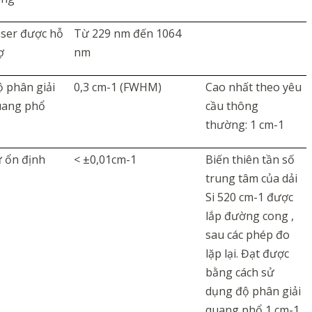
ser được hỗ
Từ 229 nm đến 1064
ợ
nm
 phân giải
0,3 cm-1 (FWHM)
Cao nhất
theo yêu
uang phổ
cầu thông
thường
: 1 cm-1
 ổn định
< ±0,01cm-1
Biến thiên tần số
trung tâm của dải
Si 520 cm-1 được
lắp đường cong ,
sau các phép đo
lặp lại. Đạt được
bằng cách sử
dụng độ phân giải
quang phổ 1 cm-1