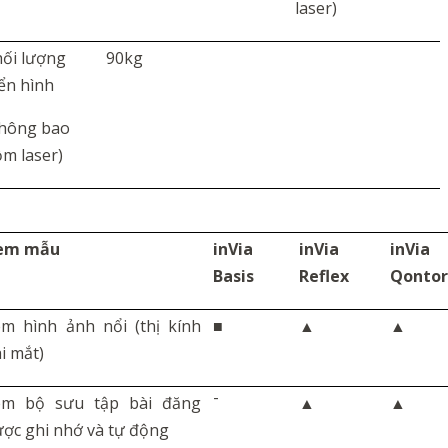
laser)
ối lượng
90kg
ển hình
không bao
m laser)
em mẫu
inVia
inVia
inVia
Basis
Reflex
Qonto
m hình ảnh nổi (thị kính
■
▲
▲
i mắt)
-
em bộ sưu tập bài đăng
▲
▲
ợc ghi nhớ và tự động