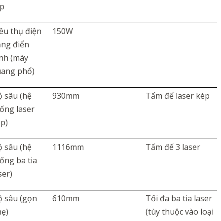
ấp
êu thụ điện
150W
ăng điển
nh (máy
uang phổ)
 sâu (hệ
930mm
Tấm đế laser kép
ống laser
p)
 sâu (hệ
1116mm
Tấm đế
3
laser
ống ba tia
ser)
 sâu (gọn
610mm
Tối đa ba tia laser
hẹ)
(tùy thuộc vào loại