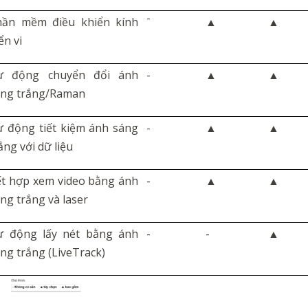
-
hần mềm điều khiển kính
▲
▲
ển vi
ự động chuyển đổi ánh
-
▲
▲
áng trắng/Raman
 động tiết kiệm ánh sáng
-
▲
▲
ắng với dữ liệu
t hợp xem video bằng ánh
-
▲
▲
ng trắng và laser
ự động lấy nét bằng ánh
-
-
▲
ng trắng (LiveTrack)