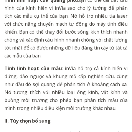
Tính linh hoạt của quang phổ
:
Bạn có thể
cài đặt
cấu
hình
của
kính hiển vi inVia sao cho lý tưởng để phân
tích các mẫu cụ thể của bạn. Nó hỗ trợ nhiều tia laser
với chức năng chuyển mạch tự động do máy tính điều
khiển. Bạn có thể thay đổi bước sóng kích thích nhanh
chóng và xác định cấu hình
nhanh chóng với chất lượng
tốt nhất để có được
những
dữ liệu đáng tin cậy từ tất cả
các mẫu của bạn.
Tính linh hoạt của mẫu
:
inVia hỗ trợ cả kính hiển vi
đứng, đảo ngược và khung mở cấp nghiên cứu, cũng
như đầu dò sợi quang để phân tích ở khoảng cách xa.
Nó tương thích với nhiều loại ống
kính,
vật kính và
buồng
môi trường cho phép bạn phân tích mẫu của
mình trong nhiều điều kiện môi trường khác nhau.
II. Tùy chọn bổ sung