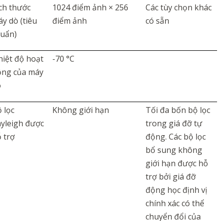
ch thước
1024 điểm ảnh × 256
Các tùy chọn khác
y dò (tiêu
điểm ảnh
có sẵn
huẩn)
iệt độ hoạt
-70 °C
ộng của máy
ò
 lọc
Không giới hạn
Tối đa bốn bộ lọc
yleigh được
trong giá đỡ tự
 trợ
động. Các bộ lọc
bổ sung không
giới hạn được hỗ
trợ bởi giá đỡ
động học định vị
chính xác có thể
chuyển đổi của