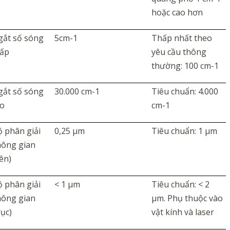
hoặc cao hơn
gắt số sóng
5cm-1
Thấp nhất
theo
hấp
yêu cầu thông
thường
: 100 cm-1
gắt số sóng
30.000 cm-1
Tiêu chuẩn: 4.000
ao
cm-1
 phân giải
0,25 µm
Tiêu chuẩn: 1 µm
hông gian
ên)
 phân giải
< 1 µm
Tiêu chuẩn: < 2
hông gian
µm. Phụ thuộc vào
rục)
vật kính và laser