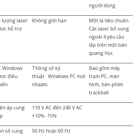
người dùng
 lượng laser
Không giới hạn
Một là tiêu chuẩn.
ợc hỗ trợ
Các laser bổ sung
ngoài 4 yêu cầu
lắp trên một bàn
quang học
C Windows
Thông số kỹ
Bao gồm máy
ợc điều
thuật Windows PC
mới
trạm PC, màn
hiển
nhaats
hình, bàn phím
trackball
ện áp cung
110 V AC đến 240 V AC
ấp
+10% -15%
ần
số
cung
50 Hz hoặc 60 Hz