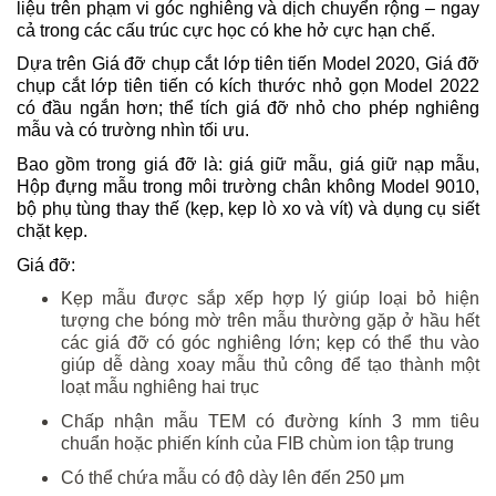
liệu trên phạm vi góc nghiêng và dịch chuyển rộng – ngay 
cả trong các cấu trúc cực học có khe hở cực hạn chế.
Dựa trên Giá đỡ chụp cắt lớp tiên tiến Model 2020, Giá đỡ 
chụp cắt lớp tiên tiến có kích thước nhỏ gọn Model 2022 
có đầu ngắn hơn; thể tích giá đỡ nhỏ cho phép nghiêng 
mẫu và có trường nhìn tối ưu. 
Bao gồm trong giá đỡ là: giá giữ mẫu, giá giữ nạp mẫu, 
Hộp đựng mẫu trong môi trường chân không Model 9010, 
bộ phụ tùng thay thế (kẹp, kẹp lò xo và vít) và dụng cụ siết 
chặt kẹp.
Giá đỡ:
Kẹp mẫu được sắp xếp hợp lý giúp loại bỏ hiện
tượng che bóng mờ trên mẫu thường gặp ở hầu hết
các giá đỡ có góc nghiêng lớn; kẹp có thể thu vào
giúp dễ dàng xoay mẫu thủ công để tạo thành một
loạt mẫu nghiêng hai trục
Chấp nhận mẫu TEM có đường kính 3 mm tiêu
chuẩn hoặc phiến kính của FIB chùm ion tập trung
Có thể chứa mẫu có độ dày lên đến 250 μm