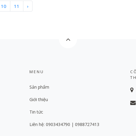
10
11
›
MENU
C
T
Sản phẩm
Giới thiệu
Tin tức
Liên hệ: 0903434790 | 0988727413