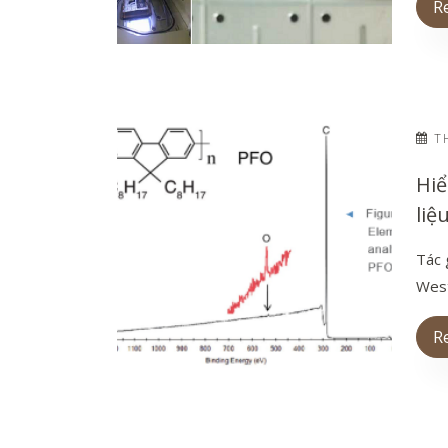
R
TH
Hiể
liệ
Tác 
West
R