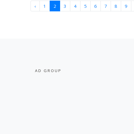
‹
1
2
3
4
5
6
7
8
9
AD GROUP