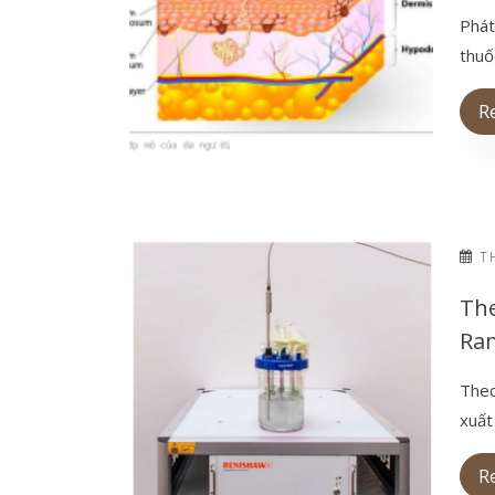
Phát
thuốc
R
TH
The
Ra
Theo
xuất
R