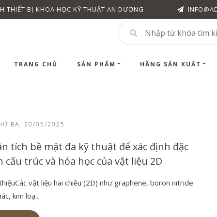
H THIẾT BỊ KHOA HỌC KỸ THUẬT AN DƯƠNG
INFO@A
TRANG CHỦ
SẢN PHẨM
HÃNG SẢN XUẤT
Ứ BA, 20/05/2025
n tích bề mặt đa kỹ thuật để xác định đặc
h cấu trúc và hóa học của vật liệu 2D
 thiệuCác vật liệu hai chiều (2D) như graphene, boron nitride
iác, kim loạ...