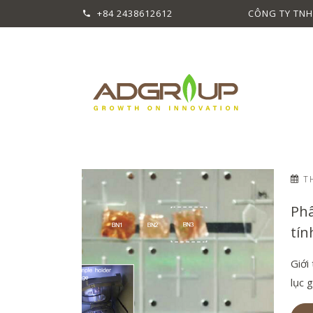
+84 2438612612
CÔNG TY TNH
TH
Phâ
tín
Giới
lục g