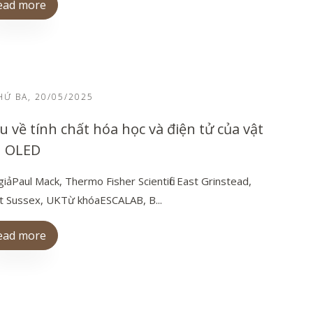
ead more
Ứ BA, 20/05/2025
u về tính chất hóa học và điện tử của vật
u OLED
giảPaul Mack, Thermo Fisher Scientific East Grinstead,
 Sussex, UKTừ khóaESCALAB, B...
ead more