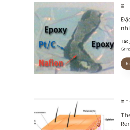
TH
Đặc
nhi
Tác 
Grin
R
TH
The
Ren