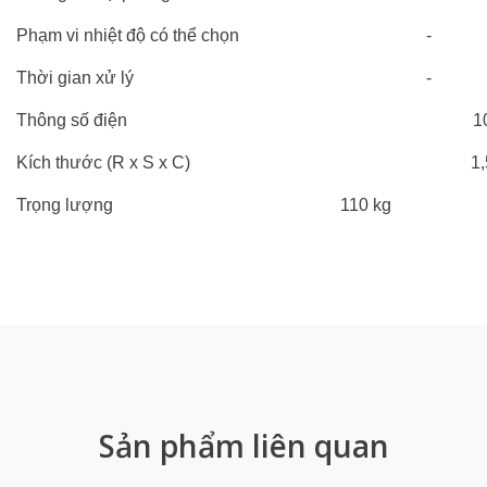
Phạm vi nhiệt độ có thể chọn
-
Thời
gian
xử
lý
-
Thông
số
điện
1
Kích thước (R x S x C)
1
Trọng lượng
110 kg
Sản phẩm liên quan