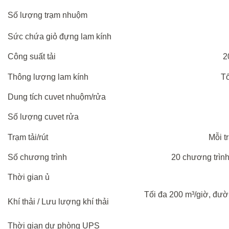
Số lượng trạm
nhuộm
Sức
chứa
giỏ
đựng
lam
kính
Công
suất
tải
2
Thông lượng lam kính
Tố
Dung
tích
cuvet
nhuộm
/
rửa
Số lượng cuvet rửa
Trạm
tải
/
rút
Mỗi
t
Số chương trình
20 chương trình
Thời
gian
ủ
Tối đa 200 m³/giờ, đườ
Khí thải / Lưu lượng khí thải
Thời
gian
dự
phòng
UPS