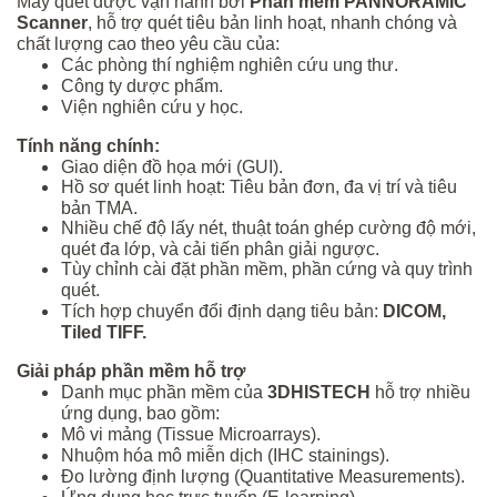
Máy quét được vận hành bởi
Phần mềm PANNORAMIC
Scanner
, hỗ trợ quét tiêu bản linh hoạt, nhanh chóng và
chất lượng cao theo yêu cầu của:
Các phòng thí nghiệm nghiên cứu ung thư.
Công ty dược phẩm.
Viện nghiên cứu y học.
Tính năng chính:
Giao diện đồ họa mới (GUI).
Hồ sơ quét linh hoạt: Tiêu bản đơn, đa vị trí và tiêu
bản TMA.
Nhiều chế độ lấy nét, thuật toán ghép cường độ mới,
quét đa lớp, và cải tiến phân giải ngược.
Tùy chỉnh cài đặt phần mềm, phần cứng và quy trình
quét.
Tích hợp chuyển đổi định dạng tiêu bản:
DICOM,
Tiled TIFF.
Giải pháp phần mềm hỗ trợ
Danh mục phần mềm của
3DHISTECH
hỗ trợ nhiều
ứng dụng, bao gồm:
Mô vi mảng (Tissue Microarrays).
Nhuộm hóa mô miễn dịch (IHC stainings).
Đo lường định lượng (Quantitative Measurements).