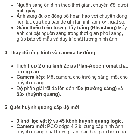
Nguồn sáng ổn định theo thời gian, chuyển đổi dưới
mili-giây
.
Ánh sáng được đồng bộ hoàn hảo với chuyển động
liên tục của tiêu bản để ghi lại hình ảnh kỹ thuật số.
Giảm thiểu hiện tượng tẩy trắng (Bleaching
)
Máy
ảnh chỉ bật nguồn sáng trong thời gian phơi sáng,
giúp bảo vệ mẫu và duy trì chất lượng hình ảnh.
4. Thay đổi ống kính và camera tự động
Tích hợp 2 ống kính Zeiss Plan-Apochromat
chất
lượng cao.
Camera kép:
Một camera cho trường sáng, một cho
huỳnh quang.
Độ phân giải tối đa lên đến
45x (trường sáng)
và
63x (huỳnh quang)
.
5. Quét huỳnh quang cấp độ mới
9 khối lọc vật lý
và
45 kênh huỳnh quang logic.
Camera mới:
PCO edge 4.2 bi cung cấp hình ảnh
huỳnh quang chất lượng cao, đặc biệt phù hợp cho