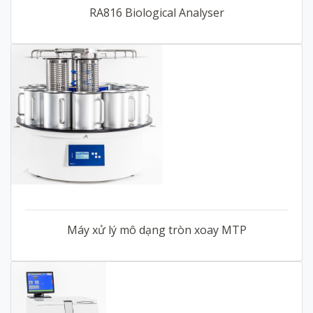
RA816 Biological Analyser
Máy xử lý mô dạng tròn xoay MTP