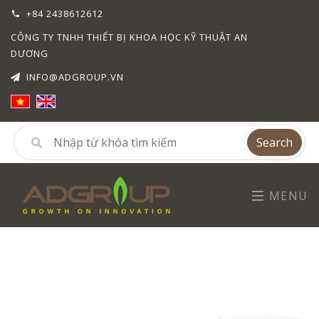
+84 2438612612
CÔNG TY TNHH THIẾT BỊ KHOA HỌC KỸ THUẬT AN
DƯƠNG
INFO@ADGROUP.VN
Search
MENU