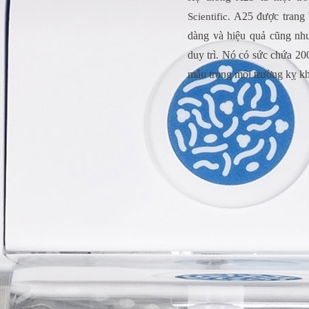
A25 được trang 
Scientific.
dàng và hiệu quả cũng như
duy trì. Nó có sức chứa 200
mẫu trong môi trường kỵ kh