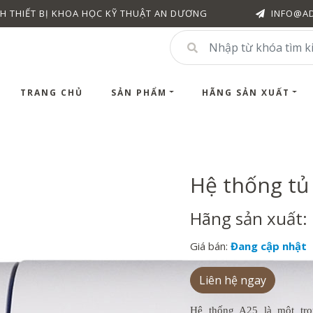
H THIẾT BỊ KHOA HỌC KỸ THUẬT AN DƯƠNG
INFO@A
TRANG CHỦ
SẢN PHẨM
HÃNG SẢN XUẤT
Hệ thống tủ 
Hãng sản xuất: 
Giá bán:
Đang cập nhật
Liên hệ ngay
Hệ thống A25 là một tr