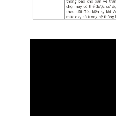
thông báo cho bạn về trạn
chọn này có thể được sử dụ
theo dõi điều kiện kỵ khí W
mức oxy có trong hệ thống l