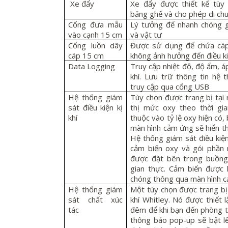
Xe đẩy
Xe đẩy được thiết kế tùy 
băng ghế và cho phép di ch
Cổng đưa mẫu
Lý tưởng để nhanh chóng g
vào cạnh 15 cm
và vật tư
Cổng luồn dây
Được sử dụng để chứa cáp
cáp 15 cm
không ảnh hưởng đến điều k
Data Logging
Truy cập nhiệt độ, độ ẩm, á
khí. Lưu trữ thông tin hệ
truy cập qua cổng USB
Hệ thống giám
Tùy chọn được trang bị tại
sát điều kiện kị
thị mức oxy theo thời gi
khí
thuộc vào tỷ lệ oxy hiện có,
màn hình cảm ứng sẽ hiển th
Hệ thống giám sát điều kiện
cảm biến oxy và gói phần
được đặt bên trong buồng 
gian thực. Cảm biến được 
chóng thông qua màn hình 
Hệ thống giám
Một tùy chọn được trang bị
sát chất xúc
khí Whitley. Nó được thiết 
tác
đêm để khi bạn đến phòng t
thông báo pop-up sẽ bật l