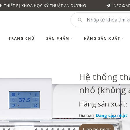
H THIẾT BỊ KHOA HỌC KỸ THUẬT AN DƯƠNG
INFO@A
TRANG CHỦ
SẢN PHẨM
HÃNG SẢN XUẤT
Hệ thống tha
nhỏ (không a
Hãng sản xuất: 
Giá bán:
Đang cập nhật
Liên hệ ngay