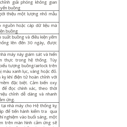
chỉnh giải phóng không gian
uyển buồng
iới thiệu một lượng nhỏ mẫu
 nguồn hoặc cáp dữ liệu mà
iện buồng
p suất buồng và điều kiện yếm
 thống lên đến 30 ngày, được
 nhà máy này giám sát và hiển
an thực trong hệ thống. Tùy
 biểu tượng buồng/airlock trên
ị màu xanh lục, vàng hoặc đỏ.
 kỵ khí điện tử hoàn chỉnh với
 mềm đặc biệt. Cảm biến oxy
để đọc chính xác, theo thời
hiệu chỉnh dễ dàng và nhanh
cảm ứng.
 tại nhà máy cho Hệ thống kỵ
lập để tiến hành kiểm tra qua
hí nghiệm vào buổi sáng, một
ên trên màn hình cảm ứng sẽ