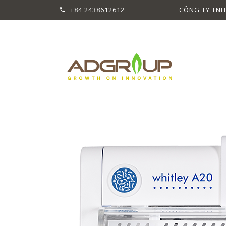
+84 2438612612
CÔNG TY TNH