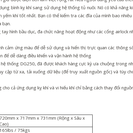
dụng bình kỵ khí sang sử dụng hệ thống tủ nuôi. Nó có khả năng k
n yếm khí tốt nhất. Bạn có thể kiểm tra các đĩa của mình bao nhiêu 
a bạn.
tay hình bầu dục, đa chức năng hoạt động như các cổng airlock n
nh cảm ứng màu để dễ sử dụng và hiển thị trực quan các thông s
n để dễ dàng điều khiển và vận hành hệ thống
 hệ thống DG250, đã được khách hàng cực kỳ ưa chuộng trong nhi
y cập từ xa, tải xuống dữ liệu (để truy xuất nguồn gốc) và tùy c
cho cả ứng dụng kỵ khí và vi hiếu khí chỉ bằng cách thay đổi nguồ
720mm x 717mm x 731mm (Rộng x Sâu x
Cao)
165lbs / 75kgs