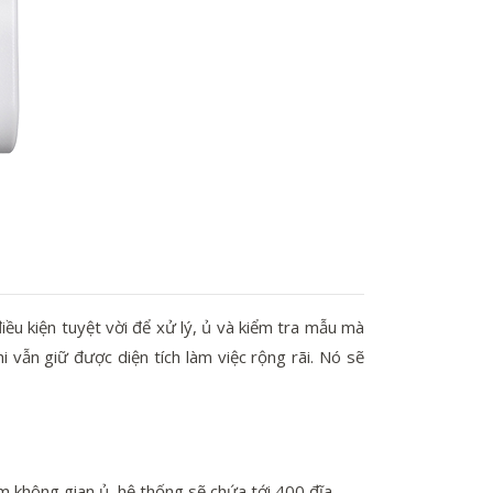
ều kiện tuyệt vời để xử lý, ủ và kiểm tra mẫu mà
i vẫn giữ được diện tích làm việc rộng rãi. Nó sẽ
m không gian ủ, hệ thống sẽ chứa tới 400 đĩa.