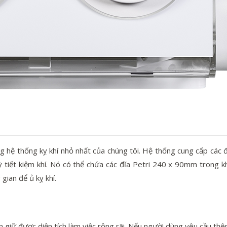
 hệ thống kỵ khí nhỏ nhất của chúng tôi. Hệ thống cung cấp các đi
 tiết kiệm khí. Nó có thể chứa các đĩa Petri 240 x 90mm trong kh
gian để ủ kỵ khí.
giữ được diện tích làm việc rộng rãi. Nếu người dùng yêu cầu thê