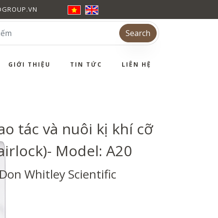
DGROUP.VN
Search
GIỚI THIỆU
TIN TỨC
LIÊN HỆ
o tác và nuôi kị khí cỡ
irlock)- Model: A20
Don Whitley Scientific