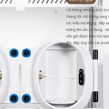
Hệ thống Whitley A20 là 
chúng tôi. Hệ thống cung c
các mẫu mà không tiếp xú
lượng khí cần sử dụng. N
vẫn giữ được diện tích là
đĩa đáp ứng cho các trườn