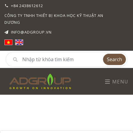
+84 2438612612
CÔNG TY TNHH THIẾT BỊ KHOA HỌC KỸ THUẬT AN
DƯƠNG
INFO@ADGROUP.VN
Search
MENU