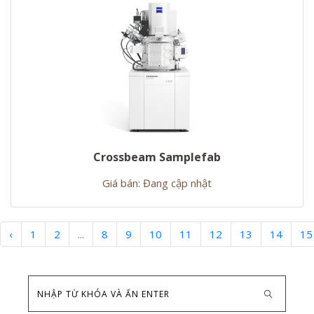
Crossbeam Samplefab
Giá bán: Đang cập nhật
‹
1
2
...
8
9
10
11
12
13
14
15