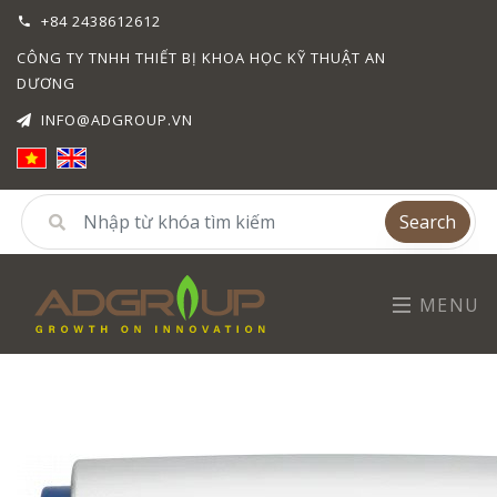
+84 2438612612
CÔNG TY TNHH THIẾT BỊ KHOA HỌC KỸ THUẬT AN
DƯƠNG
INFO@ADGROUP.VN
Search
MENU