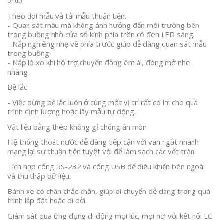
phút)
Theo dõi mẫu và tải mẫu thuận tiện.
- Quan sát mẫu mà không ảnh hưởng đến môi trường bên
trong buồng nhờ cửa sổ kính phía trên có đèn LED sáng.
- Nắp nghiêng nhẹ về phía trước giúp dễ dàng quan sát mẫu
trong buồng.
- Nắp lò xo khí hỗ trợ chuyển động êm ái, đóng mở nhẹ
nhàng.
Bệ lắc
- Việc dừng bệ lắc luôn ở cùng một vị trí rất có lợi cho quá
trình định lượng hoặc lấy mẫu tự động.
Vật liệu bằng thép không gỉ chống ăn mòn
Hệ thống thoát nước dễ dàng tiếp cận với van ngắt nhanh
mang lại sự thuận tiện tuyệt vời để làm sạch các vết tràn.
Tích hợp cổng RS-232 và cổng USB để điều khiển bên ngoài
và thu thập dữ liệu.
Bánh xe có chân chắc chắn, giúp di chuyển dễ dàng trong quá
trình lắp đặt hoặc di dời.
Giám sát qua ứng dụng di động mọi lúc, mọi nơi với kết nối LC