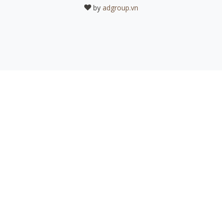
by
adgroup.vn