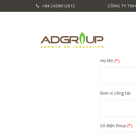
+84 2438612612
CÔNG TY TNH
Họ tên
(*)
Đơn vị công tác
Số điện thoại
(*)