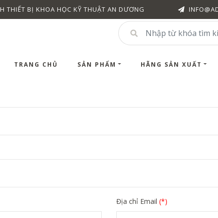
H THIẾT BỊ KHOA HỌC KỸ THUẬT AN DƯƠNG
INFO@A
TRANG CHỦ
SẢN PHẨM
HÃNG SẢN XUẤT
Địa chỉ Email
(*)