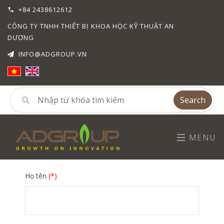
+84 2438612612
CÔNG TY TNHH THIẾT BỊ KHOA HỌC KỸ THUẬT AN
DƯƠNG
INFO@ADGROUP.VN
Search
MENU
Họ tên
(*)